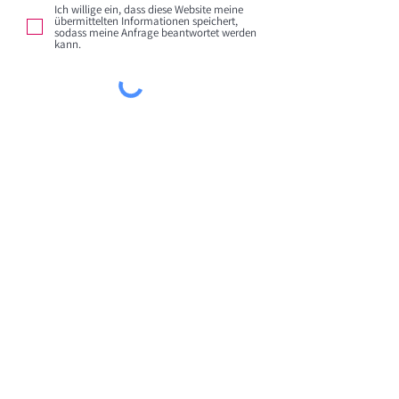
Ich willige ein, dass diese Website meine
übermittelten Informationen speichert,
sodass meine Anfrage beantwortet werden
kann.
Absenden
Arnold Stölzel GmbH
Impressum
Tel.: +49
611 950 89-0
Datenschutz
i
nfo@stoelzel-music.de
Cookie Einstellungen
www.stoelzel-music.de