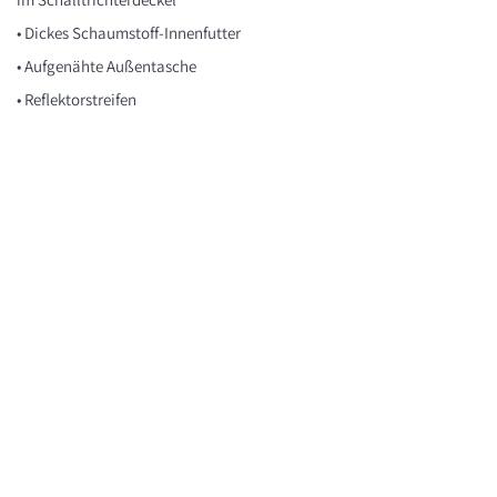
• Dickes Schaumstoff-Innenfutter
• Aufgenähte Außentasche
• Reflektorstreifen
• Aufgenähte Zubehörtasche auf
Schalltrichterdeckel.
Arnold Stölzel GmbH
Impressum
Tel.: +49
611 950 89-0
Datenschutz
i
nfo@stoelzel-music.de
Cookie Einstellungen
www.stoelzel-music.de