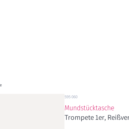
e
595 060
Mundstücktasche
Trompete 1er, Reißve